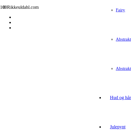
© Rikkeuldahl.com
Fairy
Abstrak
Abstrak
Hud og hår
Julepynt