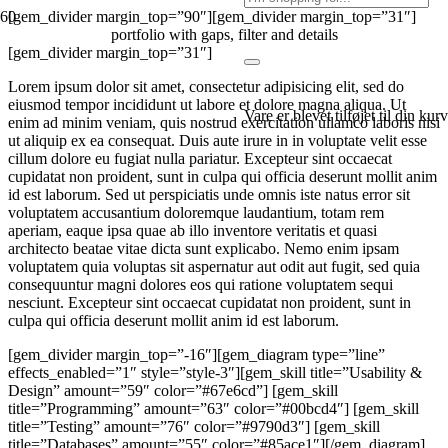
[gem_divider margin_top=”90″][gem_divider margin_top=”31″]
portfolio with gaps, filter and details
[gem_divider margin_top=”31″]
Lorem ipsum dolor sit amet, consectetur adipisicing elit, sed do
eiusmod tempor incididunt ut labore et dolore magna aliqua. Ut
Vare
er blevet tilføjet til din kurv
enim ad minim veniam, quis nostrud exercitation ullamco laboris nisi
ut aliquip ex ea consequat. Duis aute irure in in voluptate velit esse
cillum dolore eu fugiat nulla pariatur. Excepteur sint occaecat
cupidatat non proident, sunt in culpa qui officia deserunt mollit anim
id est laborum. Sed ut perspiciatis unde omnis iste natus error sit
voluptatem accusantium doloremque laudantium, totam rem
aperiam, eaque ipsa quae ab illo inventore veritatis et quasi
architecto beatae vitae dicta sunt explicabo. Nemo enim ipsam
voluptatem quia voluptas sit aspernatur aut odit aut fugit, sed quia
consequuntur magni dolores eos qui ratione voluptatem sequi
nesciunt. Excepteur sint occaecat cupidatat non proident, sunt in
culpa qui officia deserunt mollit anim id est laborum.
[gem_divider margin_top=”-16″][gem_diagram type=”line”
effects_enabled=”1″ style=”style-3″][gem_skill title=”Usability &
Design” amount=”59″ color=”#67e6cd”] [gem_skill
title=”Programming” amount=”63″ color=”#00bcd4″] [gem_skill
title=”Testing” amount=”76″ color=”#9790d3″] [gem_skill
title=”Databases” amount=”55″ color=”#85ace1″][/gem_diagram]