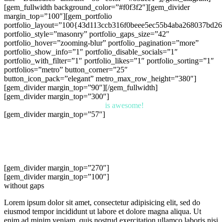
[gem_fullwidth background_color=”#f0f3f2″][gem_divider
margin_top=”100″][gem_portfolio
portfolio_layout=”100{43d113ccb316f0beee5ec55b4aba268037bd2
portfolio_style=”masonry” portfolio_gaps_size=”42″
portfolio_hover=”zooming-blur” portfolio_pagination=”more”
portfolio_show_info=”1″ portfolio_disable_socials=”1″
portfolio_with_filter=”1″ portfolio_likes=”1″ portfolio_sorting=”1″
portfolios=”metro” button_corner=”25″
button_icon_pack=”elegant” metro_max_row_height=”380″]
[gem_divider margin_top=”90″][/gem_fullwidth]
[gem_divider margin_top=”300″]
the gem
is awesome!
[gem_divider margin_top=”57″]
Lorem ipsum dolor sit amet, consectetur adipisicing elit, sed do
eiusmod tempor incididunt ut . Ut enim ad minim veniam, quis
nostrud exercitation ullamco laboris nisi ut aliquip ex ea commodo
consequat. Duis aute irure dolor in reprehenderit in voluptate velit
esse cillum dolore eu fugiat nulla pariatur.
[gem_divider margin_top=”270″]
[gem_divider margin_top=”100″]
without gaps
Lorem ipsum dolor sit amet, consectetur adipisicing elit, sed do
eiusmod tempor incididunt ut labore et dolore magna aliqua. Ut
enim ad minim veniam, quis nostrud exercitation ullamco laboris nisi