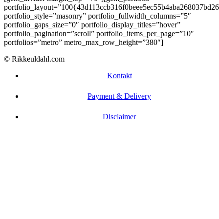
portfolio_layout=”100{43d113ccb316f0beee5ec55b4aba268037bd2
portfolio_style=”masonry” portfolio_fullwidth_columns=”5″
portfolio_gaps_size=”0″ portfolio_display_titles=”hover”
portfolio_pagination=”scroll” portfolio_items_per_page=”10″
portfolios=”metro” metro_max_row_height=”380″]
© Rikkeuldahl.com
Kontakt
Payment & Delivery
Disclaimer