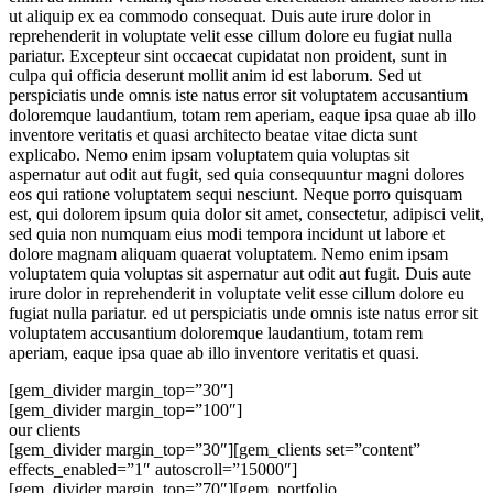
ut aliquip ex ea commodo consequat. Duis aute irure dolor in
reprehenderit in voluptate velit esse cillum dolore eu fugiat nulla
pariatur. Excepteur sint occaecat cupidatat non proident, sunt in
culpa qui officia deserunt mollit anim id est laborum. Sed ut
perspiciatis unde omnis iste natus error sit voluptatem accusantium
doloremque laudantium, totam rem aperiam, eaque ipsa quae ab illo
inventore veritatis et quasi architecto beatae vitae dicta sunt
explicabo. Nemo enim ipsam voluptatem quia voluptas sit
aspernatur aut odit aut fugit, sed quia consequuntur magni dolores
eos qui ratione voluptatem sequi nesciunt. Neque porro quisquam
est, qui dolorem ipsum quia dolor sit amet, consectetur, adipisci velit,
sed quia non numquam eius modi tempora incidunt ut labore et
dolore magnam aliquam quaerat voluptatem. Nemo enim ipsam
voluptatem quia voluptas sit aspernatur aut odit aut fugit. Duis aute
irure dolor in reprehenderit in voluptate velit esse cillum dolore eu
fugiat nulla pariatur. ed ut perspiciatis unde omnis iste natus error sit
voluptatem accusantium doloremque laudantium, totam rem
aperiam, eaque ipsa quae ab illo inventore veritatis et quasi.
[gem_divider margin_top=”30″]
[gem_divider margin_top=”100″]
our clients
[gem_divider margin_top=”30″][gem_clients set=”content”
effects_enabled=”1″ autoscroll=”15000″]
[gem_divider margin_top=”70″][gem_portfolio