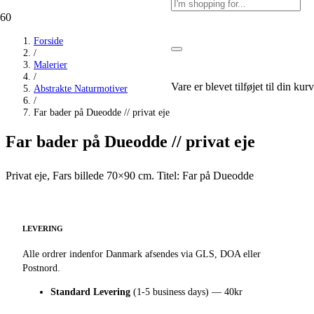
TILBUD
TILBUD
TILBUD
Forside
/
Malerier
/
Vare
er blevet tilføjet til din kurv
Abstrakte Naturmotiver
/
Far bader på Dueodde // privat eje
Far bader på Dueodde // privat eje
Privat eje, Fars billede 70×90 cm. Titel: Far på Dueodde
LEVERING
Alle ordrer indenfor Danmark afsendes via GLS, DOA eller
Postnord.
Standard Levering
(1-5 business days) — 40kr